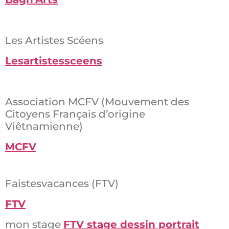
Les Artistes Scéens
Lesartistessceens
Association MCFV (Mouvement des
Citoyens Français d’origine
Viêtnamienne)
MCFV
Faistesvacances (FTV)
FTV
mon stage
FTV stage dessin portrait